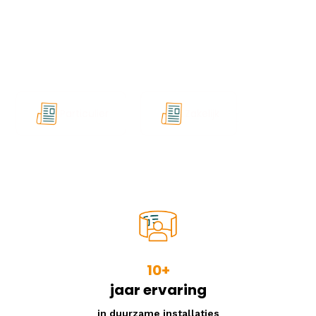
stil, veilig en onderhoudsarm, en zorgen voor een
hoger eigen verbruik, lagere netbelasting en
bescherming tegen piektarieven of
terugleverbeperkingen. Volledig schaalbaar en
voorbereid op toekomstig energiegebruik.
Particulier
Zakelijk
10+
jaar ervaring
in duurzame installaties