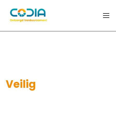
Geavanceerde
energie­systemen.
Veilig
. Efficiënt.
Onafhankelijk.
Codia levert gecertificeerde batterijsystemen voor
betrouwbare energieopslag. Onze oplossingen zijn